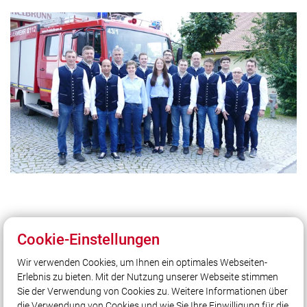
Cookie-Einstellungen
Wir verwenden Cookies, um Ihnen ein optimales Webseiten-
Unser Leitsatz
Erlebnis zu bieten. Mit der Nutzung unserer Webseite stimmen
Feuerwehr Winkelbrunn - Unsere Freizeit für ihre
Sie der Verwendung von Cookies zu. Weitere Informationen über
Sicherheit.
die Verwendung von Cookies und wie Sie Ihre Einwilligung für die