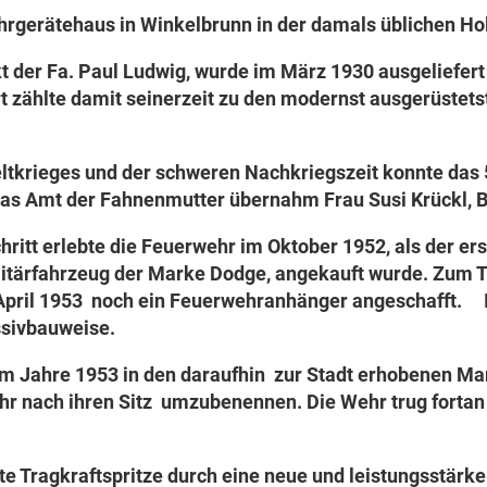
rgerätehaus in Winkelbrunn in der damals üblichen Hol
kt der Fa. Paul Ludwig, wurde im März 1930 ausgeliefert
 zählte damit seinerzeit zu den modernst ausgerüstet
tkrieges und der schweren Nachkriegszeit konnte das 
 Das Amt der Fahnenmutter übernahm Frau Susi Krückl, 
hritt erlebte die Feuerwehr im Oktober 1952, als der e
tärfahrzeug der Marke Dodge, angekauft wurde. Zum T
April 1953 noch ein Feuerwehranhänger angeschafft. I
ssivbauweise.
m Jahre 1953 in den daraufhin zur Stadt erhobenen Mar
hr nach ihren Sitz umzubenennen. Die Wehr trug forta
te Tragkraftspritze durch eine neue und leistungsstärke