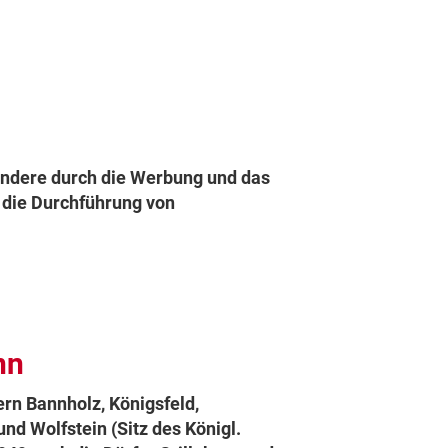
sondere durch die Werbung und das
, die Durchführung von
nn
rn Bannholz, Königsfeld,
nd Wolfstein (Sitz des Königl.