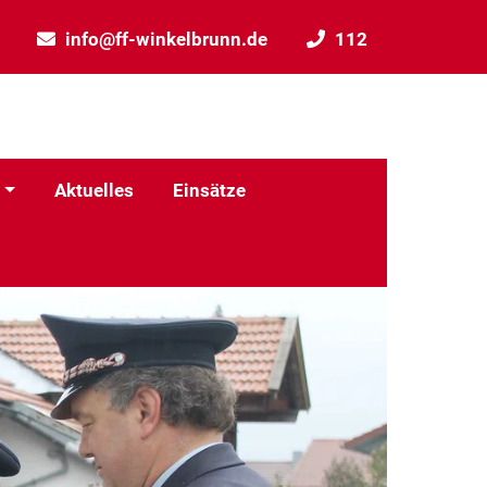
info@ff-winkelbrunn.de
112
Aktuelles
Einsätze