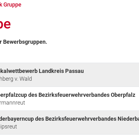
k Gruppe
pe
er Bewerbsgruppen.
okalwettbewerb Landkreis Passau
chberg v. Wald
berpfalzcup des Bezirksfeuerwehrverbandes Oberpfalz
hrmannreut
ederbayerncup des Bezirksfeuerwehrverbandes Niederb
lipsreut