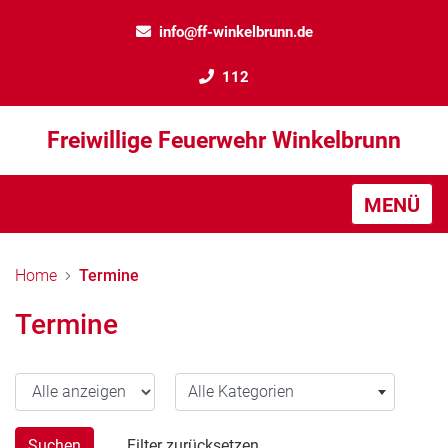
info@ff-winkelbrunn.de
112
Freiwillige Feuerwehr Winkelbrunn
MENÜ
Home
Termine
Termine
Jahr wählen
Alle Kategorien
Alle Kategorien
Suchen
Filter zurücksetzen