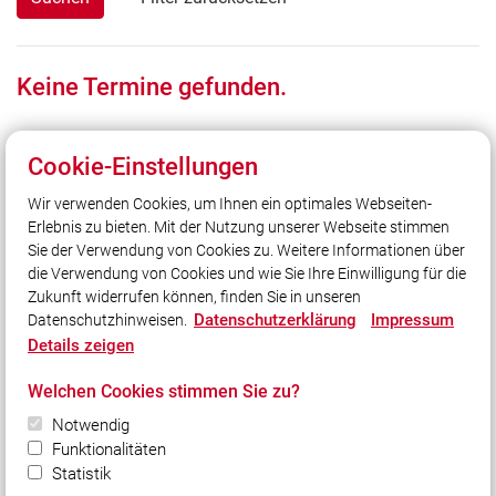
Keine Termine gefunden.
Cookie-Einstellungen
Wir verwenden Cookies, um Ihnen ein optimales Webseiten-
Unser Leitsatz
Erlebnis zu bieten. Mit der Nutzung unserer Webseite stimmen
Feuerwehr Winkelbrunn - Unsere Freizeit für ihre
Sie der Verwendung von Cookies zu. Weitere Informationen über
Sicherheit.
die Verwendung von Cookies und wie Sie Ihre Einwilligung für die
Zukunft widerrufen können, finden Sie in unseren
Datenschutzerklärung
Impressum
Datenschutzhinweisen.
Social Media
Details zeigen
Auch unterwegs immer auf dem Laufenden bleiben?
Welchen Cookies stimmen Sie zu?
Bleiben Sie mit uns in Kontakt und vernetzen Sie sich
mit uns!
Notwendig
Funktionalitäten
Statistik