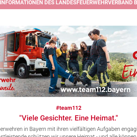
 INFORMATIONEN DES LANDESFEUERWEHRVERBAND BA
#team112
"Viele Gesichter. Eine Heimat."
uerwehren in Bayern mit ihren vielfältigen Aufgaben engagi
leistende schützen wir unsere Heimat - und alle können 