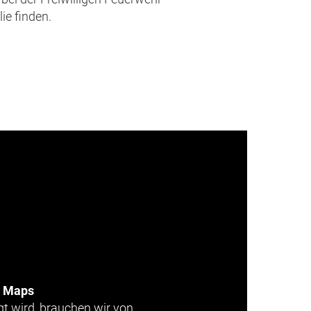
ie finden.
e Maps
gt wird, brauchen wir von