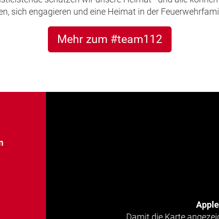
, sich engagieren und eine Heimat in der Feuerwehrfamil
Mehr zum #team112
n
Appl
Damit die Karte angezei