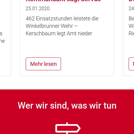
25.01.2020
24
462 Einsatzstunden leistete die
Be
Winkelbrunner Wehr –
Wi
s
Kerschbaum legt Amt nieder
Ri
me
Mehr lesen
Wer wir sind, was wir tun