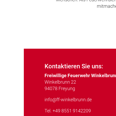
mitmachen
Kontaktieren Sie uns:
Freiwillige Feuerwehr Winkelbrun
Winkelbrunn 22
94078 Freyung
info@ff-winkelbrunn.de
Tel.
+49 8551 9142209